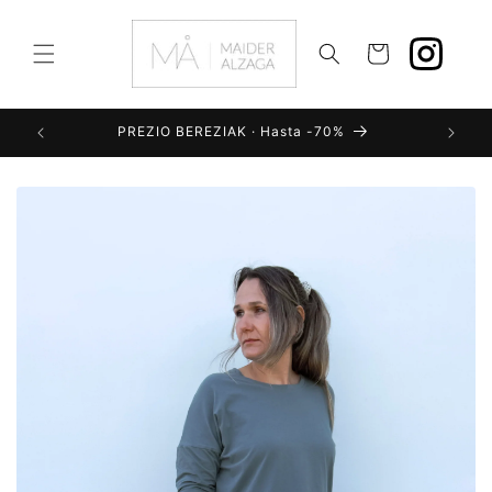
Ir
directamente
al contenido
Carrito
PREZIO BEREZIAK · Hasta -70%