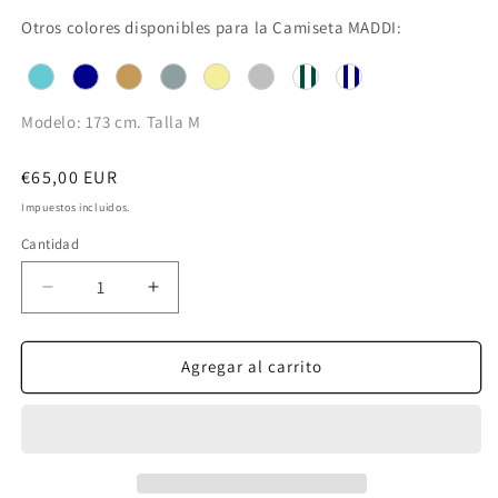
Otros colores disponibles para la Camiseta MADDI:
Modelo: 173 cm. Talla M
Precio
€65,00 EUR
habitual
Impuestos incluidos.
Cantidad
Reducir
Aumentar
cantidad
cantidad
para
para
MADDI
MADDI
Agregar al carrito
CAMISETA
CAMISETA
VERDE
VERDE
GRISÁCEO
GRISÁCEO