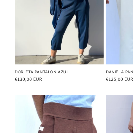
DORLETA PANTALON AZUL
DANIELA PA
Precio
€130,00 EUR
Precio
€125,00 EU
habitual
habitual