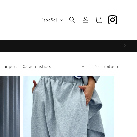
S
Iniciar
I
Carrito
Español
sesión
d
i
o
m
a
enar por:
22 productos