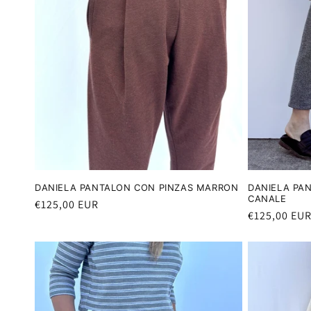
DANIELA PANTALON CON PINZAS MARRON
DANIELA PAN
CANALE
Precio
€125,00 EUR
Precio
€125,00 EU
habitual
habitual