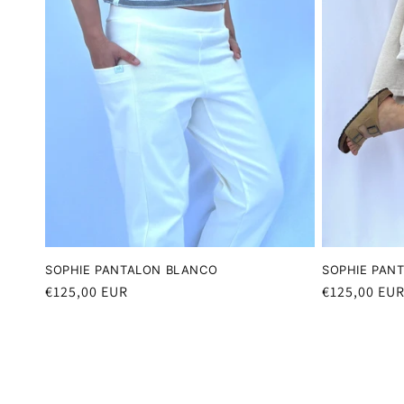
SOPHIE PANTALON BLANCO
SOPHIE PAN
Precio
€125,00 EUR
Precio
€125,00 EU
habitual
habitual