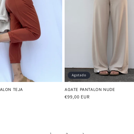
Agotado
TALON TEJA
AGATE PANTALON NUDE
R
Precio
€99,00 EUR
habitual