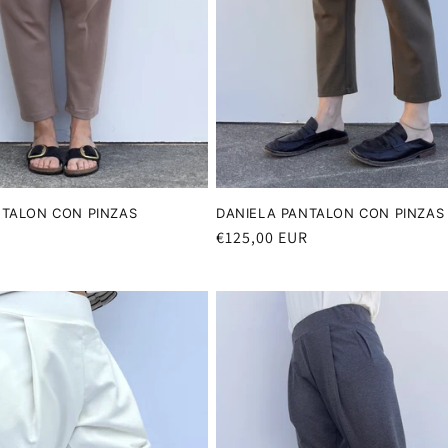
NTALON CON PINZAS
DANIELA PANTALON CON PINZAS
Precio
€125,00 EUR
R
habitual