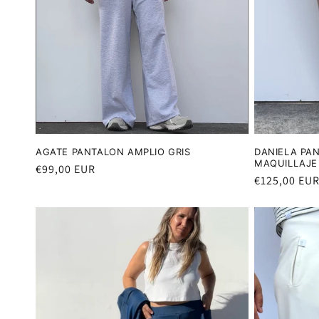
AGATE PANTALON AMPLIO GRIS
DANIELA PA
MAQUILLAJE
Precio
€99,00 EUR
Precio
€125,00 EU
habitual
habitual