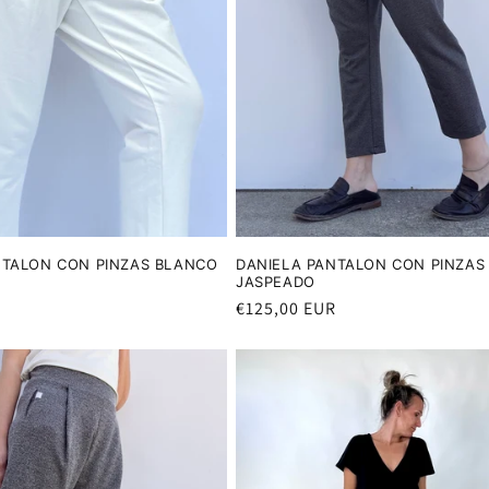
NTALON CON PINZAS BLANCO
DANIELA PANTALON CON PINZAS 
JASPEADO
R
Precio
€125,00 EUR
habitual