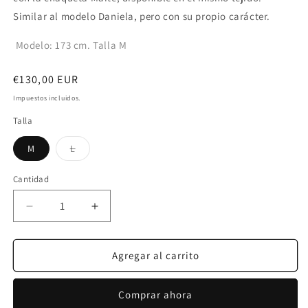
Similar al modelo Daniela, pero con su propio carácter.
Modelo: 173 cm. Talla M
Precio
€130,00 EUR
habitual
Impuestos incluidos.
Talla
Variante
M
L
agotada
o
no
Cantidad
disponible
Reducir
Aumentar
cantidad
cantidad
para
para
DORLETA
DORLETA
Agregar al carrito
PANTALON
PANTALON
AZUL
AZUL
Comprar ahora