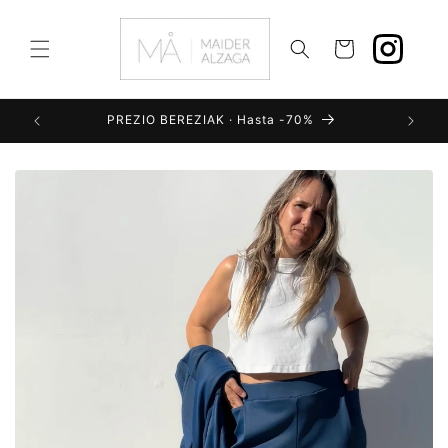
Ir
directamente
al contenido
Carrito
PREZIO BEREZIAK · Hasta -70%