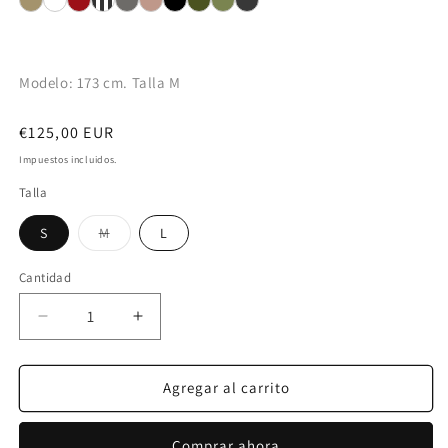
Modelo: 173 cm. Talla M
Precio
€125,00 EUR
habitual
Impuestos incluidos.
Talla
Variante
S
M
L
agotada
o
no
Cantidad
disponible
Reducir
Aumentar
cantidad
cantidad
para
para
DANIELA
DANIELA
Agregar al carrito
PANTALON
PANTALON
CON
CON
Comprar ahora