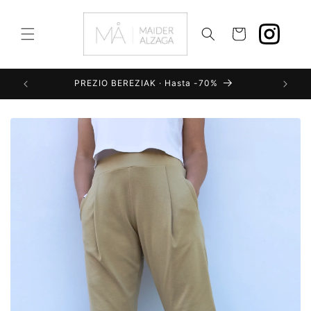
Ir
directamente
al contenido
Carrito
PREZIO BEREZIAK · Hasta -70%