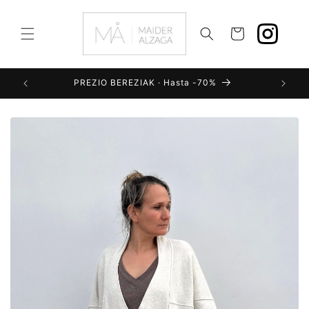
Ir
directamente
al contenido
Carrito
PREZIO BEREZIAK · Hasta -70%