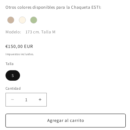
Otros colores disponibles para la Chaqueta ESTI:
Modelo:
173 cm. Talla M
Precio
€150,00 EUR
habitual
Impuestos incluidos.
Talla
S
Cantidad
Reducir
Aumentar
cantidad
cantidad
para
para
ESTI
ESTI
Agregar al carrito
CHAQUETA
CHAQUETA