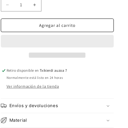
Reducir
Aumentar
cantidad
cantidad
para
para
GARBIÑE
GARBIÑE
Agregar al carrito
VESTIDO
VESTIDO
FLUIDO
FLUIDO
M/LARGA
M/LARGA
TEJA
TEJA
Retiro disponible en
Txikierdi auzoa 7
Normalmente está listo en 24 horas
Ver información de la tienda
Envíos y devoluciones
Material