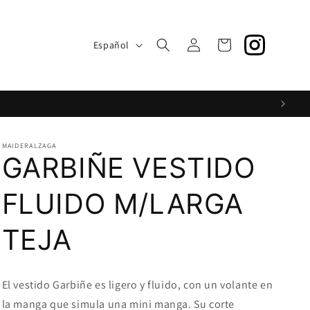
S
Iniciar
I
Carrito
Español
sesión
d
i
o
m
a
MAIDERALZAGA
GARBIÑE VESTIDO
FLUIDO M/LARGA
TEJA
El vestido Garbiñe es ligero y fluido, con un volante en
la manga que simula una mini manga. Su corte