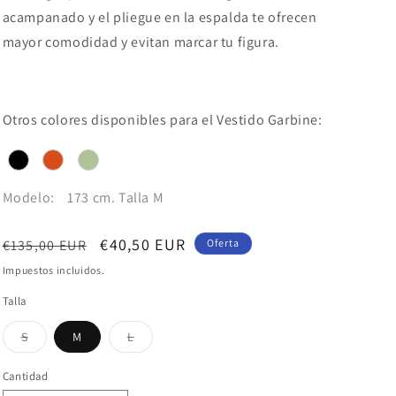
acampanado y el pliegue en la espalda te ofrecen
mayor comodidad y evitan marcar tu figura.
Otros colores disponibles para el Vestido Garbine:
Modelo:
173 cm. Talla M
Precio
Precio
€40,50 EUR
€135,00 EUR
Oferta
habitual
de
Impuestos incluidos.
oferta
Talla
Variante
Variante
S
M
L
agotada
agotada
o
o
no
no
Cantidad
disponible
disponible