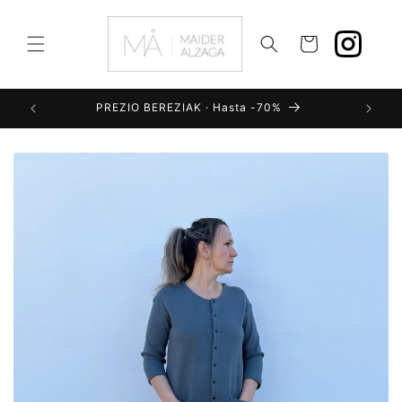
Ir
directamente
al contenido
Carrito
PREZIO BEREZIAK · Hasta -70%