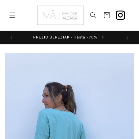
Ir
directamente
al contenido
Carrito
PREZIO BEREZIAK · Hasta -70%