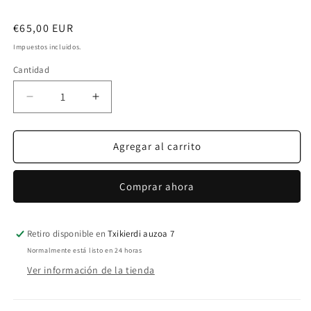
Precio
€65,00 EUR
habitual
Impuestos incluidos.
Cantidad
Reducir
Aumentar
cantidad
cantidad
para
para
MADDI
MADDI
Agregar al carrito
CAMISETA
CAMISETA
TURQUESA
TURQUESA
Comprar ahora
Retiro disponible en
Txikierdi auzoa 7
Normalmente está listo en 24 horas
Ver información de la tienda