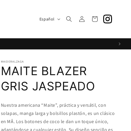
S
Iniciar
I
Carrito
Español
sesión
d
i
o
m
a
MAIDERALZAGA
MAITE BLAZER
GRIS JASPEADO
Nuestra americana “Maite”, práctica y versátil, con
solapas, manga larga y bolsillos plastón, es un clásico
en MÅ. Los botones de coco le dan un toque único,
adaptándose a cualquier estilo. Su diseño sencillo es