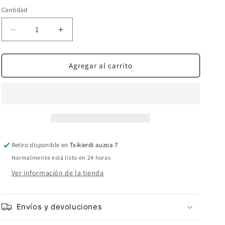
Cantidad
Reducir
Aumentar
cantidad
cantidad
para
para
MAITE
MAITE
Agregar al carrito
BLAZER
BLAZER
GRIS
GRIS
JASPEADO
JASPEADO
Retiro disponible en
Txikierdi auzoa 7
Normalmente está listo en 24 horas
Ver información de la tienda
Envíos y devoluciones