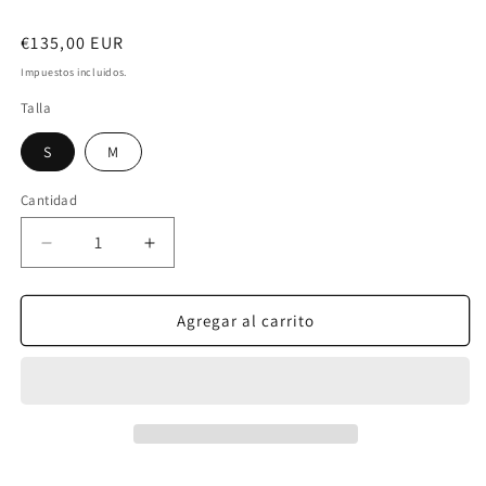
Precio
€135,00 EUR
habitual
Impuestos incluidos.
Talla
S
M
Cantidad
Reducir
Aumentar
cantidad
cantidad
para
para
SAIO
SAIO
Agregar al carrito
VESTIDO
VESTIDO
RAYAS
RAYAS