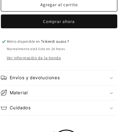
UXUE
UXUE
Agregar al carrito
CAMISETA
CAMISETA
MANGA
MANGA
Comprar ahora
VOLANTE
VOLANTE
MARRON
MARRON
Retiro disponible en
Txikierdi auzoa 7
Normalmente está listo en 24 horas
Ver información de la tienda
Envíos y devoluciones
Material
Cuidados