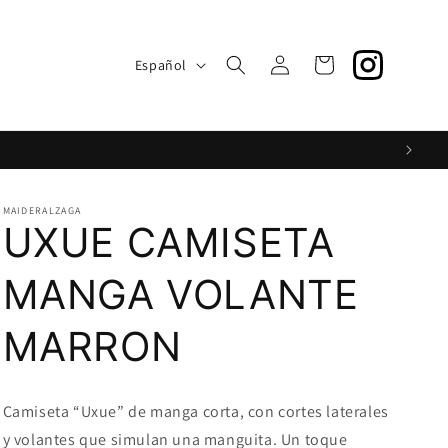
S
Iniciar
I
Carrito
Español
sesión
d
i
o
m
a
MAIDERALZAGA
UXUE CAMISETA
MANGA VOLANTE
MARRON
Camiseta “Uxue” de manga corta, con cortes laterales
y volantes que simulan una manguita. Un toque