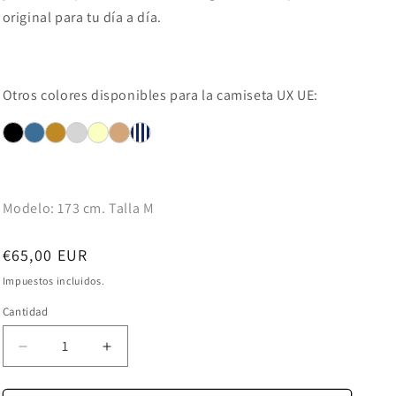
original para tu día a día.
Otros colores disponibles para la camiseta UX
UE:
Modelo: 173 cm. Talla M
Precio
€65,00 EUR
habitual
Impuestos incluidos.
Cantidad
Reducir
Aumentar
cantidad
cantidad
para
para