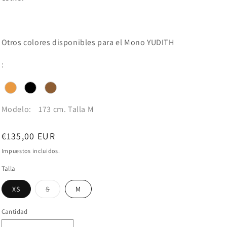
Otros colores disponibles para el Mono YUDITH
:
Modelo:
173 cm. Talla M
Precio
€135,00 EUR
habitual
Impuestos incluidos.
Talla
Variante
XS
S
M
agotada
o
no
Cantidad
disponible