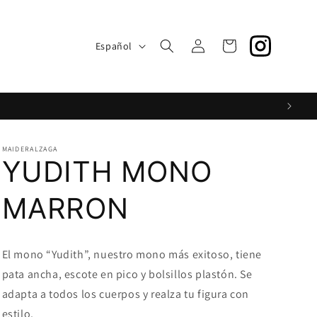
S
Iniciar
I
Carrito
Español
sesión
d
i
o
m
a
MAIDERALZAGA
YUDITH MONO
MARRON
El mono “Yudith”, nuestro mono más exitoso, tiene
pata ancha, escote en pico y bolsillos plastón. Se
adapta a todos los cuerpos y realza tu figura con
estilo.