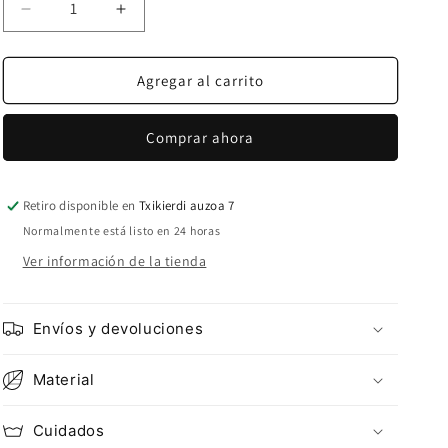
Reducir
Aumentar
cantidad
cantidad
para
para
YUDITH
YUDITH
Agregar al carrito
MONO
MONO
MARRON
MARRON
Comprar ahora
Retiro disponible en
Txikierdi auzoa 7
Normalmente está listo en 24 horas
Ver información de la tienda
Envíos y devoluciones
Material
Cuidados